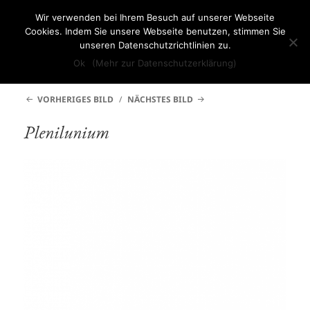
Wir verwenden bei Ihrem Besuch auf unserer Webseite
Babette Werth
Cookies. Indem Sie unsere Webseite benutzen, stimmen Sie
unseren Datenschutzrichtlinien zu.
MENÜ
Ok
(Mehr zur Datenschutzerklärung)
UND
WIDGETS
VORHERIGES BILD
NÄCHSTES BILD
Plenilunium