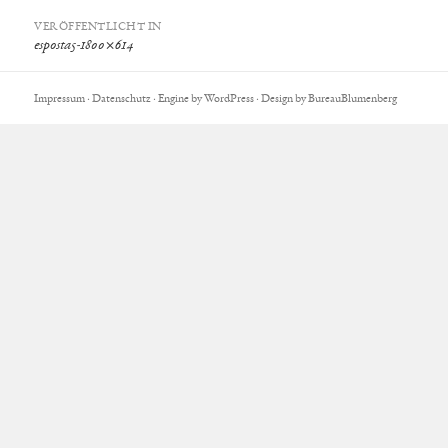
Beitragsnavigation
VERÖFFENTLICHT IN
esposta5-1800×614
Impressum
·
Datenschutz
·
Engine by WordPress
· Design by
BureauBlumenberg